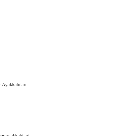
r Ayakkabıları
por-ayakkabilari