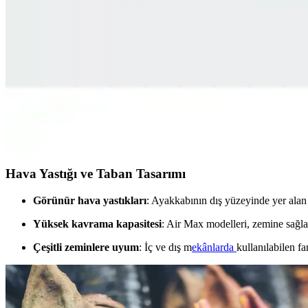
Adidas Originals IF6562 Handball Spezial ayakkabıları, 1979’dan beri d
ömürlü ve şık bir tercih.
Adidas FX3624 Ultimashow ve Puma UP Siyah Kadın 
Adidas FX3624 Ultimashow ve Puma UP Siyah Kadın Sneaker'ın özellikle
Adidas GY5427 Hoops 3.0 Low Classic Vintage ve GZ
Adidas GY5427 Hoops 3.0 Low ve GZ5300 Advantage modellerinin tasa
Hava Yastığı ve Taban Tasarımı
Görünür hava yastıkları
: Ayakkabının dış yüzeyinde yer alan 
Yüksek kavrama kapasitesi
: Air Max modelleri, zemine sağla
Çeşitli zeminlere uyum
: İç ve dış m
ekânlarda
kullanılabilen fa