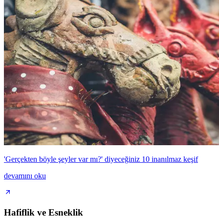
'Gerçekten böyle şeyler var mı?' diyeceğiniz 10 inanılmaz keşif
devamını oku
Hafiflik ve Esneklik