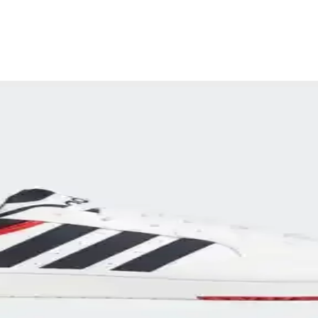
k ve Çok Yönlü Tasarımlar
mıyla günlük ve spor kullanıma uygun, geniş model ve renk seçenekleriyl
cel Koleksiyonlar ve Trendler
kçi tasarımlarla tarzınızı yansıtmanızı sağlar. Spor ve günlük kullanıma u
dern Tasarım ve Konfor Bir Arada
ünlük ve spor kullanıma uygun dayanıklı ayakkabılar sağlar.
 ve Konforun Mükemmel Buluşması
spor ve günlük yaşamda tercih edilen ikonik ayakkabılardır.
şılaştırması 2024 Sonbahar Kış Koleksiyonu
masıyla tarzınıza ve ihtiyaçlarınıza en uygun ayakkabıyı seçin. Konfor, 
arı: Tasarım ve Performansın Buluşması