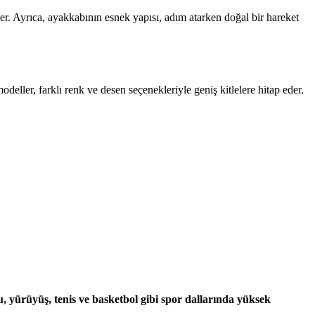
ler. Ayrıca, ayakkabının esnek yapısı, adım atarken doğal bir hareket
odeller, farklı renk ve desen seçenekleriyle geniş kitlelere hitap eder.
u, yürüyüş, tenis ve basketbol gibi spor dallarında yüksek