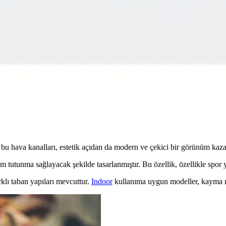
ayanıklılık ve şıklığı bir arada sunuyor. Spor ve günlük kullanım için i
Sneaker Karşılaştırması
ri, kullanıcı yorumları ve performanslarıyla detaylı karşılaştırması,
5300 Advantage Ayakkabıları Karşılaştırması
rım, malzeme ve kullanım alanlarını karşılaştırıyoruz.
bu hava kanalları, estetik açıdan da modern ve çekici bir görünüm kaza
m tutunma sağlayacak şekilde tasarlanmıştır. Bu özellik, özellikle spor
rklı taban yapıları mevcuttur.
Indoor
kullanıma uygun modeller, kayma ris