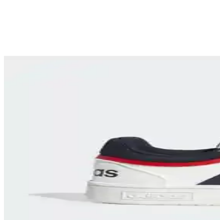
Nike Blazer Erkek Spor Ayakkabıları: Dayanıklı, Şı
Nike Blazer erkek spor ayakkabıları, dayanıklı malzeme ve şık tasarı
Nike Ayakkabılarıyla Gençlerin Tarzını Yansıtan Gün
Nike'ın gençler için tasarladığı koleksiyonlar, konfor, şıklık ve yenili
Nike Air Force Shadow Erkek Spor Ayakkabıları Mo
Nike Air Force Shadow erkek modelleri, şık tasarımı ve konforu ile g
Erkekler İçin Air Jordan Mid 1 Ayakkabıları: Stil
Air Jordan Mid 1 erkek modelleri, şık tasarımı ve yüksek konforuyla 
Adidas Gazelle Bold ve VL Court Bold Modelleri Kar
Adidas Gazelle Bold ve VL Court Bold modellerinin detaylı karşılaştır
Adidas Originals IF6562 Handball Spezial Ayakkabıl