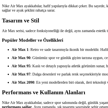
Nike Air Max ayakkabılar, hafif yapılarıyla dikkat çeker. Bu sayede, ku
sağlar ve ayak şeklini rahatça sarar.
Tasarım ve Stil
Air Max serisi, sadece fonksiyonelliği ile değil, aynı zamanda estetik 
Popüler Modeller ve Özellikleri
Air Max 1
: Retro ve sade tasarımıyla ikonik bir modeldir. Hafif
Air Max 90
: Günümüz spor ve günlük giyim tarzına uygun, ces
Air Max 95
: Kaslı ve detaylı yapısıyla atletik görünüm sunar, ha
Air Max 97
: Dalga desenleri ve parlak renk seçenekleriyle mod
Air Max 2090
: En yeni modellerden biri olarak, ileri teknoloji 
Performans ve Kullanım Alanları
Nike Air Max ayakkabılar, sadece spor salonunda değil, günlük yaşamd
performans sağlar
. Aynı zamanda, şık tasarımı sayesinde şehir ortamın