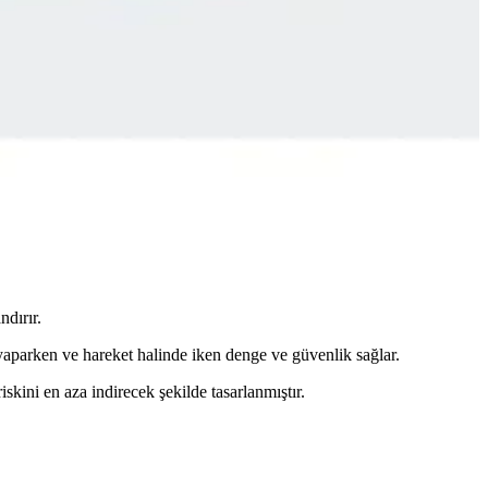
deal, rahat ve estetik detaylara sahip. Kaliteli malzemeleriyle uzun
 doğru tercihi yapmanıza yardımcı olur.
ndırır.
 yaparken ve hareket halinde iken denge ve güvenlik sağlar.
kini en aza indirecek şekilde tasarlanmıştır.