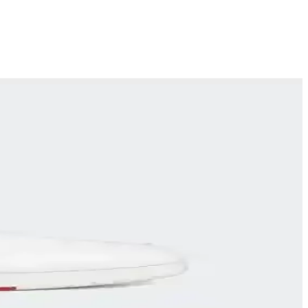
e tarzınızı tamamlar.
ygun modellerle aktif ve şık kalın.
tasarım ve sezon özellikleri burada.