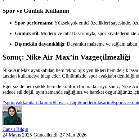
Spor ve Günlük Kullanım
Spor performansı
: Yüksek şok emici özellikleri sayesinde, öz
Günlük stil
: Modern ve rahat tasarımıyla, spor kıyafetlerinizl
Dış mekân dayanıklılığı
: Dayanıklı malzeme ve sağlam taban ya
Sonuç: Nike Air Max’in Vazgeçilmezliği
Nike Air Max ayakkabılar, hem teknolojik yenilikleri hem de şık tasar
tarzdan kullanıcıya hitap eder. Günümüzde, spor ayakkabı denildiğind
Eğer siz de hem şıklık hem de konforu bir arada arıyorsanız, Nike Air 
sadece stil değil, aynı zamanda sağlığınız ve hareket özgürlüğünüz iç
#
sporayakkabilari
#
konfor
#
hava-yastigi
#
modern-tasarim
#
spor-ve-sehi
Cansu Bilgin
24 Mayıs 2025
·
Güncellendi:
27 Mart 2026