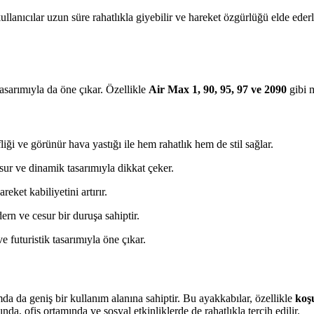
llanıcılar uzun süre rahatlıkla giyebilir ve hareket özgürlüğü elde eder
tasarımıyla da öne çıkar. Özellikle
Air Max 1, 90, 95, 97 ve 2090
gibi m
liği ve görünür hava yastığı ile hem rahatlık hem de stil sağlar.
ur ve dinamik tasarımıyla dikkat çeker.
reket kabiliyetini artırır.
ern ve cesur bir duruşa sahiptir.
ve futuristik tasarımıyla öne çıkar.
a da geniş bir kullanım alanına sahiptir. Bu ayakkabılar, özellikle
koş
da, ofis ortamında ve sosyal etkinliklerde de rahatlıkla tercih edilir.