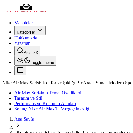
Makaleler
Kategoriler
Hakkımızda
Yazarlar
Ara...
⌘
K
Toggle theme
Nike Air Max Serisi: Konfor ve Şıklığı Bir Arada Sunan Modern Spo
Air Max Serisinin Temel Özellikleri
Tasarım ve Stil
Performans ve Kullanım Alanları
Sonuç: Nike Air Max’in Vazgeçilmezliği
Ana Sayfa
nike-air-max-serisi-konfor-ve-sikligi-bir-arada-sunan-modern-s