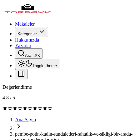
Makaleler
Kategoriler
Hakkımızda
Yazarlar
Ara...
⌘
K
Toggle theme
Değerlendirme
4.8
/
5
Ana Sayfa
pembe-potin-kadin-sandaletleri-rahatlik-ve-sikligi-bir-arada-
sunan-modern-tasarim