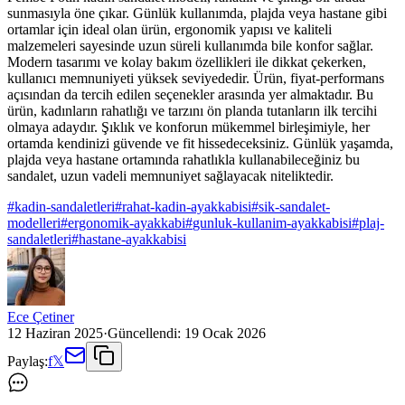
sunmasıyla öne çıkar. Günlük kullanımda, plajda veya hastane gibi
ortamlar için ideal olan ürün, ergonomik yapısı ve kaliteli
malzemeleri sayesinde uzun süreli kullanımda bile konfor sağlar.
Modern tasarımı ve kolay bakım özellikleri ile dikkat çekerken,
kullanıcı memnuniyeti yüksek seviyededir. Ürün, fiyat-performans
açısından da tercih edilen seçenekler arasında yer almaktadır. Bu
ürün, kadınların rahatlığı ve tarzını ön planda tutanların ilk tercihi
olmaya adaydır. Şıklık ve konforun mükemmel birleşimiyle, her
ortamda kendinizi güvende ve fit hissedeceksiniz. Günlük yaşamda,
plajda veya hastane ortamında rahatlıkla kullanabileceğiniz bu
sandalet, uzun vadeli memnuniyet sağlayacak niteliktedir.
#
kadin-sandaletleri
#
rahat-kadin-ayakkabisi
#
sik-sandalet-
modelleri
#
ergonomik-ayakkabi
#
gunluk-kullanim-ayakkabisi
#
plaj-
sandaletleri
#
hastane-ayakkabisi
Ece Çetiner
12 Haziran 2025
·
Güncellendi:
19 Ocak 2026
Paylaş:
f
𝕏