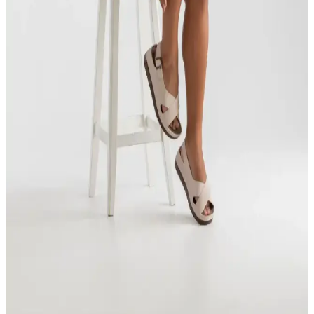
cm orta topuk yüksekliği ile şıklık ve konforu bir araya getiriyor,
günlük kullanım için ideal.
Marjin Hakiki Deri Kadın Sandaletleri: Günlük
Kullanım İçin Şık ve Konforlu Tasarım
Hakiki deri ve hafif Eva tabanlı bu kadın sandaletleri, günlük
rahatlık ve şıklık sunar. 3 cm topuk yüksekliğiyle uzun saatler
konfor sağlar, farklı renk seçenekleriyle tarzınıza uyum sağlar.
LEYDİ SHOES Hakiki Deri Renkli Kadın
Sandaletleri Günlük Şıklık ve Konfor İçin Idealdir
Hakiki deri kullanımı ve renkli tasarımıyla öne çıkan LEYDİ
SHOES kadın sandaletleri, şıklık ve konforu bir arada sunar, günlük
kullanım için ideal seçimdir.
Roy Jones Kadın Ortopedik Sandalet: Şıklık ve
Konforu Bir Arada Sunan Model
Roy Jones'un kadınlar için tasarladığı ortopedik sandalet, şıklık ve
konforu bir arada sunar. Yüksek kaliteli suni deri, hafif EVA taban
ve rahat tasarımıyla günlük kullanım için ideal tercihtir.