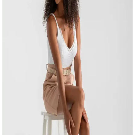
Hakiki deri kullanımıyla tasarlanmış Tarçın siyah kadın sandaletleri,
şıklık ve rahatlığı bir arada sunar. Türkiye’de üretilmiş, hafif ve
dayanıklı yapısıyla günlük kullanım için ideal.
Igor Biarritz Pembe Kadın Düz Sandalet Yazlık Şık
ve Rahat Tasarım
İzlenimi yüksek ve modern tasarımıyla dikkat çeken bu pembe kadın
sandalet, hafifliği ve konforu ile yaz aylarında şıklık ve rahatlık
sunar. Türkiye’de üretilmiş olup, günlük kullanım için ideal bir
seçenektir.
Ashlyn Bilekten Bağlamalı Ipli Kadın Sandalet: Şık
ve Konforlu Günlük Kullanım İçin
Şık ve rahat Ashlyn bilekten bağlamalı kadın sandaletleri, hafif
yapısı ve modern tasarımıyla günlük şıklığınızı tamamlar.
SOHO Bej Kadın Sandalet 20383 Şıklık ve Konforu
Bir Arada Sunan Günlük Kullanım Ayakkabısı
SOHO'nun bej kadın sandalet modeli, hafif poliüretan tabanı ve 7