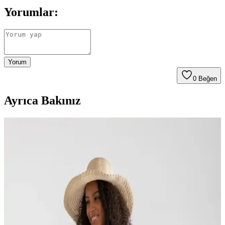
Yorumlar:
Yorum
0
Beğen
Ayrıca Bakınız
Kadın Günlük Rahat ve Şık Sandaletler:
Lumberjack EFTAL ve Muggo Soft Modelleri
Karşılaştırması
İki popüler kadın sandalet modeli Lumberjack EFTAL ve Muggo
Soft'un tasarım, konfor ve kullanım alanları açısından detaylı
karşılaştırmasıyla bilinçli alışveriş yapın.
Tarçın Hakiki Deri Siyah Günlük Kadın
Sandaletleri Yüksek Konfor ve Şıklık Sunar