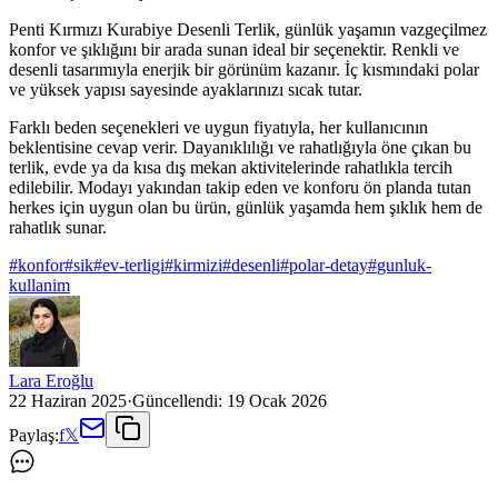
Penti Kırmızı Kurabiye Desenli Terlik, günlük yaşamın vazgeçilmez
konfor ve şıklığını bir arada sunan ideal bir seçenektir. Renkli ve
desenli tasarımıyla enerjik bir görünüm kazanır. İç kısmındaki polar
ve yüksek yapısı sayesinde ayaklarınızı sıcak tutar.
Farklı beden seçenekleri ve uygun fiyatıyla, her kullanıcının
beklentisine cevap verir. Dayanıklılığı ve rahatlığıyla öne çıkan bu
terlik, evde ya da kısa dış mekan aktivitelerinde rahatlıkla tercih
edilebilir. Modayı yakından takip eden ve konforu ön planda tutan
herkes için uygun olan bu ürün, günlük yaşamda hem şıklık hem de
rahatlık sunar.
#
konfor
#
sik
#
ev-terligi
#
kirmizi
#
desenli
#
polar-detay
#
gunluk-
kullanim
Lara Eroğlu
22 Haziran 2025
·
Güncellendi:
19 Ocak 2026
Paylaş:
f
𝕏