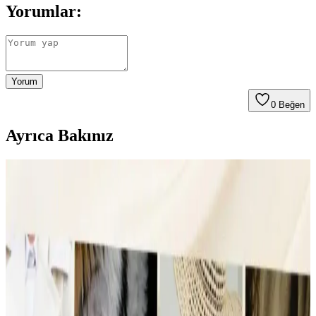
Yorumlar:
Yorum
0
Beğen
Ayrıca Bakınız
Fyro Levo 30L Sırt Çantası ile İş Seyahatlerinde Tek
Çanta Kullanımı ve Paketleme Stratejileri
Fyro Levo 30L sırt çantası, iş seyahatlerinde tek çanta konseptiyle
pratik paketleme ve taşınabilirlik sunar. Elektronik cihazlar,
kıyafetler ve kişisel eşyalar düzenli şekilde taşınabilir.
22.5L ve Kişisel Eşya ile Seyahat veya Tek 30L Sırt
Çantası Tercihi: Hava Yolu Kısıtlamaları ve Konfor