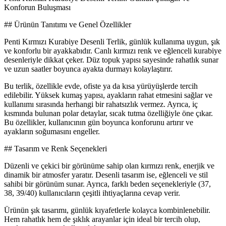
Konforun Buluşması
## Ürünün Tanıtımı ve Genel Özellikler
Penti Kırmızı Kurabiye Desenli Terlik, günlük kullanıma uygun, şık
ve konforlu bir ayakkabıdır. Canlı kırmızı renk ve eğlenceli kurabiye
desenleriyle dikkat çeker. Düz topuk yapısı sayesinde rahatlık sunar
ve uzun saatler boyunca ayakta durmayı kolaylaştırır.
Bu terlik, özellikle evde, ofiste ya da kısa yürüyüşlerde tercih
edilebilir. Yüksek kumaş yapısı, ayakların rahat etmesini sağlar ve
kullanımı sırasında herhangi bir rahatsızlık vermez. Ayrıca, iç
kısmında bulunan polar detaylar, sıcak tutma özelliğiyle öne çıkar.
Bu özellikler, kullanıcının gün boyunca konforunu artırır ve
ayakların soğumasını engeller.
## Tasarım ve Renk Seçenekleri
Düzenli ve çekici bir görünüme sahip olan kırmızı renk, enerjik ve
dinamik bir atmosfer yaratır. Desenli tasarım ise, eğlenceli ve stil
sahibi bir görünüm sunar. Ayrıca, farklı beden seçenekleriyle (37,
38, 39/40) kullanıcıların çeşitli ihtiyaçlarına cevap verir.
Ürünün şık tasarımı, günlük kıyafetlerle kolayca kombinlenebilir.
Hem rahatlık hem de şıklık arayanlar için ideal bir tercih olup,