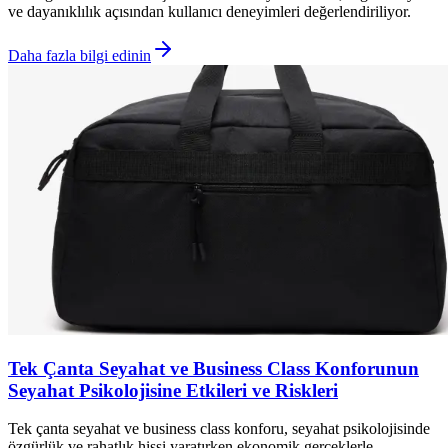
ve dayanıklılık açısından kullanıcı deneyimleri değerlendiriliyor.
Daha fazla bilgi edinin
Tek Çanta Seyahat ve Business Class Konforunun
Seyahat Psikolojisine Etkileri ve Riskleri
Tek çanta seyahat ve business class konforu, seyahat psikolojisinde
özgürlük ve rahatlık hissi yaratırken ekonomik gerçeklerle