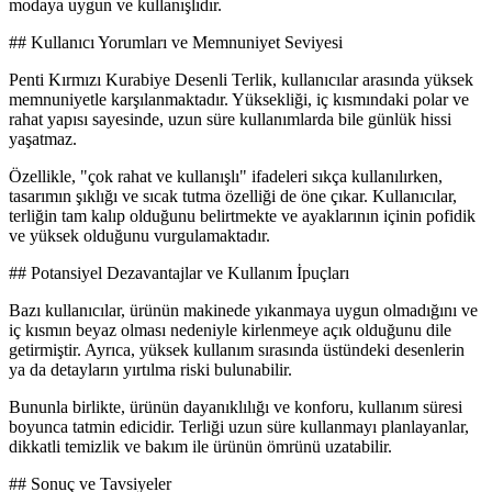
modaya uygun ve kullanışlıdır.
## Kullanıcı Yorumları ve Memnuniyet Seviyesi
Penti Kırmızı Kurabiye Desenli Terlik, kullanıcılar arasında yüksek
memnuniyetle karşılanmaktadır. Yüksekliği, iç kısmındaki polar ve
rahat yapısı sayesinde, uzun süre kullanımlarda bile günlük hissi
yaşatmaz.
Özellikle, "çok rahat ve kullanışlı" ifadeleri sıkça kullanılırken,
tasarımın şıklığı ve sıcak tutma özelliği de öne çıkar. Kullanıcılar,
terliğin tam kalıp olduğunu belirtmekte ve ayaklarının içinin pofidik
ve yüksek olduğunu vurgulamaktadır.
## Potansiyel Dezavantajlar ve Kullanım İpuçları
Bazı kullanıcılar, ürünün makinede yıkanmaya uygun olmadığını ve
iç kısmın beyaz olması nedeniyle kirlenmeye açık olduğunu dile
getirmiştir. Ayrıca, yüksek kullanım sırasında üstündeki desenlerin
ya da detayların yırtılma riski bulunabilir.
Bununla birlikte, ürünün dayanıklılığı ve konforu, kullanım süresi
boyunca tatmin edicidir. Terliği uzun süre kullanmayı planlayanlar,
dikkatli temizlik ve bakım ile ürünün ömrünü uzatabilir.
## Sonuç ve Tavsiyeler