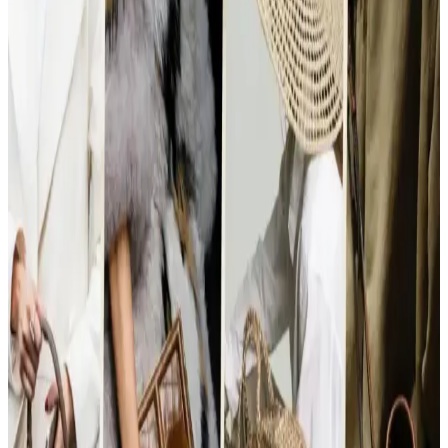
Seyahatlerde 22.5L sırt çantası ve kişisel eşya kombinasyonu ile tek
28-30L sırt çantası arasındaki avantajlar, hava yolu kısıtlamaları ve
taşıma konforu açısından karşılaştırılıyor.
Kludde MPL22 ve Sling Çantalar: Tasarım
Özellikleri, Kullanıcı Deneyimleri ve Eleştiriler
Kludde MPL22 ve sling çantalar, hafiflik ve konfor sunarken ön cep
erişimi ve fermuar tasarımı gibi tasarım detayları kullanıcılar arasında
tartışma yaratıyor. Kullanıcı deneyimleri ürünlerin işlevselliğini
etkiliyor.
Gerçek Seyahat Deneyimleriyle Onaylanmış
Dayanıklı ve Fonksiyonel Seyahat Çantaları Seçimi
Seyahat çantası seçiminde dayanıklılık, konfor ve organizasyon ön
plandadır. Kullanıcı deneyimleri, kaliteli malzeme ve ergonomik
tasarımların uzun ömürlü ve pratik çözümler sunduğunu
göstermektedir.
Seyahatler İçin Çok Amaçlı Ayakkabı Seçimi:
Konfor, Dayanıklılık ve Kullanım Önerileri
Seyahatlerde şehir içi yürüyüş, hafif koşu ve dayanıklılık için ideal