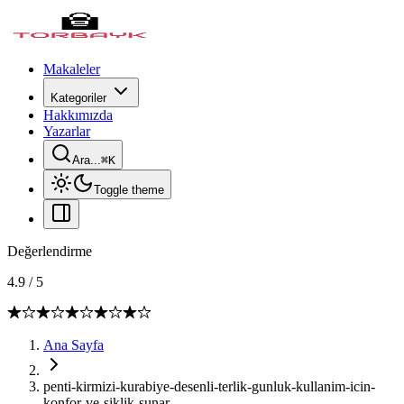
Makaleler
Kategoriler
Hakkımızda
Yazarlar
Ara...
⌘
K
Toggle theme
Değerlendirme
4.9
/
5
Ana Sayfa
penti-kirmizi-kurabiye-desenli-terlik-gunluk-kullanim-icin-
konfor-ve-siklik-sunar