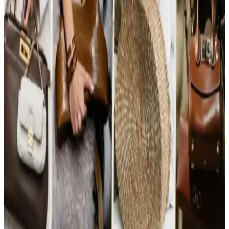
çok amaçlı ayakkabı seçiminin zorlukları, kullanıcı deneyimleri ve
önerilen modeller detaylı şekilde ele alınıyor.
Taiwan Seyahatinde Evergoods CPL24 ve Able
Carry Max EDC Çanta Modellerinin Konfor ve
Tasarım Karşılaştırması
Taiwan seyahatinde Evergoods CPL24 ve Able Carry Max EDC
çantaları, dayanıklılık, ergonomi ve tasarım açısından karşılaştırıldı.
Kullanıcı deneyimleriyle konfor ve işlevsellik analiz edildi.
Fyro Citta Sırt Çantaları: Tasarım, Konfor ve
Kullanıcı Değerlendirmeleri Üzerine Analiz
Fyro Citta sırt çantaları, tasarım ve konforda güçlü yönlere sahip
olsa da fiyatlandırma ve satış sonrası hizmetlerde eleştiriliyor.
Kullanıcılar farklı ihtiyaçlara göre değerlendirmelerde bulunuyor.
Çanta Tercihlerinde Moda, Fonksiyonellik ve
Ergonominin Zaman İçindeki Değişimi
Çanta tercihleri moda trendleri, fonksiyonellik ve ergonomi etkisiyle
zamanla değişiyor. Crossbody ve omuz çantaları arasındaki seçimde