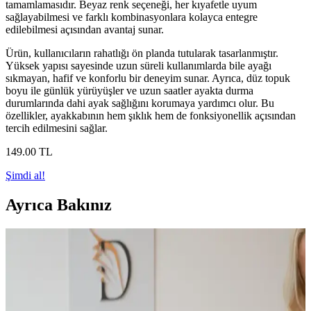
tamamlamasıdır. Beyaz renk seçeneği, her kıyafetle uyum
sağlayabilmesi ve farklı kombinasyonlara kolayca entegre
edilebilmesi açısından avantaj sunar.
Ürün, kullanıcıların rahatlığı ön planda tutularak tasarlanmıştır.
Yüksek yapısı sayesinde uzun süreli kullanımlarda bile ayağı
sıkmayan, hafif ve konforlu bir deneyim sunar. Ayrıca, düz topuk
boyu ile günlük yürüyüşler ve uzun saatler ayakta durma
durumlarında dahi ayak sağlığını korumaya yardımcı olur. Bu
özellikler, ayakkabının hem şıklık hem de fonksiyonellik açısından
tercih edilmesini sağlar.
149
.00
TL
Şimdi al!
Ayrıca Bakınız
Nstil Günlük Kadın Babet: Şıklık ve Konfor Sunan
Hafif ve Dayanıklı Tasarım
Nstil Günlük Kadın Babet, şık tasarımı ve ortopedik tabanı ile gün
boyu konfor sağlar. Hafif, dayanıklı ve kolay temizlenebilir