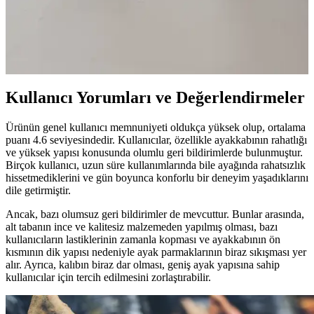
DİVOLYA Misty Siyah Bilekten Bantlı Sivri Burun Günlük
Babetleri, şık tasarımı ve konforu ile günlük kullanım için ideal.
Saten detaylar ve dayanıklı suni deri malzeme, uzun süre şıklık ve
rahatlık sağlar.
Kullanıcı Yorumları ve Değerlendirmeler
Ürünün genel kullanıcı memnuniyeti oldukça yüksek olup, ortalama
puanı 4.6 seviyesindedir. Kullanıcılar, özellikle ayakkabının rahatlığı
ve yüksek yapısı konusunda olumlu geri bildirimlerde bulunmuştur.
Birçok kullanıcı, uzun süre kullanımlarında bile ayağında rahatsızlık
hissetmediklerini ve gün boyunca konforlu bir deneyim yaşadıklarını
dile getirmiştir.
Ancak, bazı olumsuz geri bildirimler de mevcuttur. Bunlar arasında,
alt tabanın ince ve kalitesiz malzemeden yapılmış olması, bazı
kullanıcıların lastiklerinin zamanla kopması ve ayakkabının ön
kısmının dik yapısı nedeniyle ayak parmaklarının biraz sıkışması yer
alır. Ayrıca, kalıbın biraz dar olması, geniş ayak yapısına sahip
kullanıcılar için tercih edilmesini zorlaştırabilir.