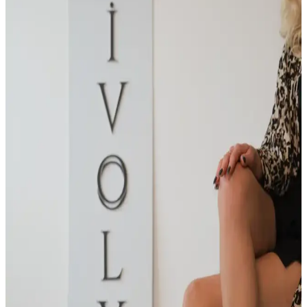
özellikleriyle günlük kullanım için uygun bir seçenektir.
Beyond Kadın Gri Balerin Fiyonklu Deri Babet
Şıklık ve Konforun Mükemmel Buluşması
Beyond markasının gri balerin babet modeli, şık tasarımı ve konforlu
yapısıyla günlük ve özel kullanımlar için uygun, dayanıklı ve
modern ayakkabıdır.
Marjin Velona Siyah Kadın Babeti Şıklık ve
Konforu Bir Arada Sunar
Velona modeli, şık tasarımı ve rahat kullanımıyla günlük stilinizi
tamamlar. Siyah renk, süet malzeme ve detaylar sayesinde her
kıyafetle uyum sağlar, uzun süreli konfor sunar.
Capone Outfitters Hana Trend Siyah Kadın Babet:
Şıklık ve Konforun Birleşimi
Capone Outfitters Hana Trend Siyah Kadın Babet, şık tasarımı ve
rahatlığıyla günlük kullanım için ideal, dayanıklı suni deri malzeme
ve feminen detaylar sunar.