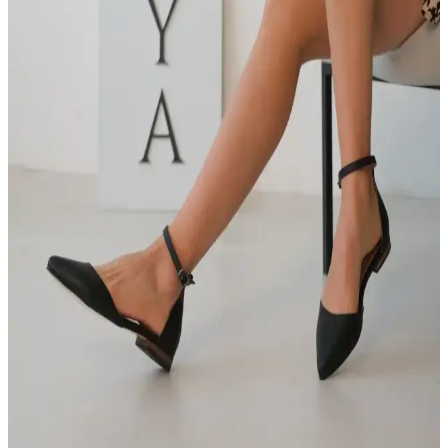
Deripabuc Hakiki Deri Mavi Kadın Babetleri Şıklık
ve Konforu Bir Arada Sunar
Deripabuc'un hakiki deri mavi kadın babetleri, şıklık ve konforu bir
arada sunar. Günlük kullanım için ideal, dayanıklı ve rahat
tasarımıyla her sezona uygun şık ayakkabılar.
LAMİNTA Sista Bej Tüvid Kadın Babet: Şıklık ve
Konforu Bir Arada Sunan Modern Tasarım
Günlük ve iş hayatına uygun, şık ve konforlu bej tüvid kadın babet.
Ergonomik tasarımı, hafifliği ve dayanıklılığıyla ideal bir tercih.
MUFUMA Acı Kahve Kadın Babet Ayakkabı:
Şıklık ve Konforu Bir Arada Sunan Model
MUFUMA Acı Kahve Kadın Babet, şık tasarımı ve ortopedik
konforuyla günlük kullanım için ideal. Suni deri malzeme ve yerli
üretim kalitesiyle uzun ömürlü, rahat ve zarif bir ayakkabı sunar.
DİVOLYA Misty Siyah Bilekten Bantlı Sivri Burun
Günlük Babetleri Modern ve Şık Tasarımıyla
Günlük Kullanım İçin Uygun