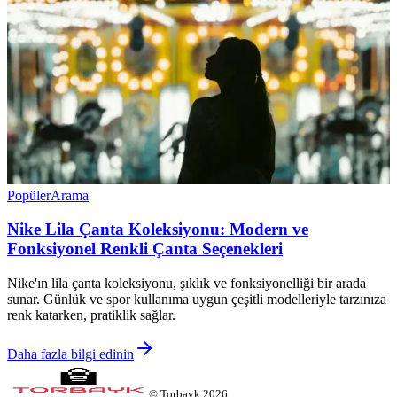
Popüler
Arama
Nike Lila Çanta Koleksiyonu: Modern ve
Fonksiyonel Renkli Çanta Seçenekleri
Nike'ın lila çanta koleksiyonu, şıklık ve fonksiyonelliği bir arada
sunar. Günlük ve spor kullanıma uygun çeşitli modelleriyle tarzınıza
renk katarken, pratiklik sağlar.
Daha fazla bilgi edinin
©
Torbayk
2026