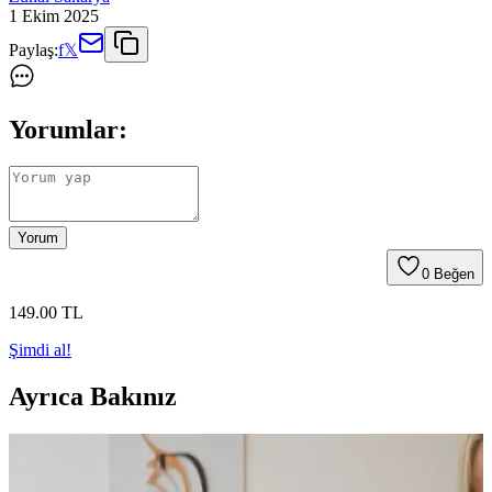
1 Ekim 2025
Paylaş:
f
𝕏
Yorumlar:
Yorum
0
Beğen
149
.00
TL
Şimdi al!
Ayrıca Bakınız
Nstil Günlük Kadın Babet: Şıklık ve Konfor Sunan
Hafif ve Dayanıklı Tasarım