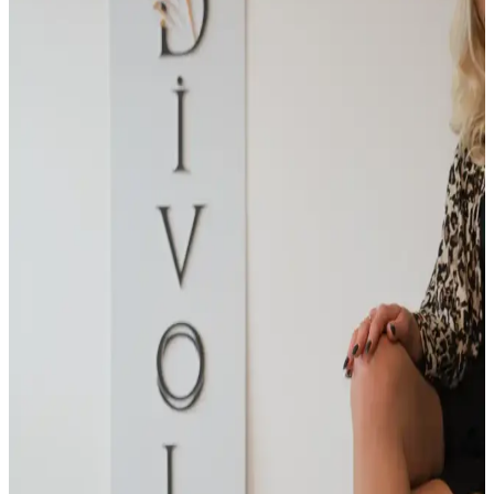
Nstil Günlük Kadın Babet, şık tasarımı ve ortopedik tabanı ile gün
boyu konfor sağlar. Hafif, dayanıklı ve kolay temizlenebilir
özellikleriyle günlük kullanım için uygun bir seçenektir.
Beyond Kadın Gri Balerin Fiyonklu Deri Babet
Şıklık ve Konforun Mükemmel Buluşması
Beyond markasının gri balerin babet modeli, şık tasarımı ve konforlu
yapısıyla günlük ve özel kullanımlar için uygun, dayanıklı ve
modern ayakkabıdır.
Marjin Velona Siyah Kadın Babeti Şıklık ve
Konforu Bir Arada Sunar
Velona modeli, şık tasarımı ve rahat kullanımıyla günlük stilinizi
tamamlar. Siyah renk, süet malzeme ve detaylar sayesinde her
kıyafetle uyum sağlar, uzun süreli konfor sunar.
Capone Outfitters Hana Trend Siyah Kadın Babet:
Şıklık ve Konforun Birleşimi
Capone Outfitters Hana Trend Siyah Kadın Babet, şık tasarımı ve