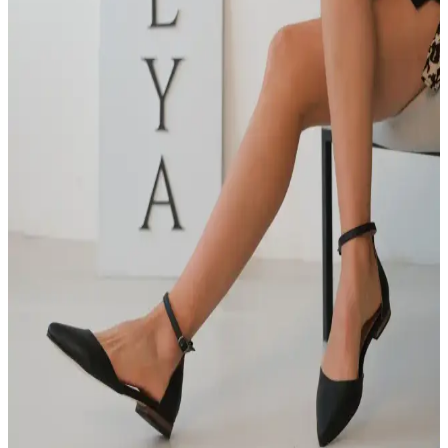
rahatlığıyla günlük kullanım için ideal, dayanıklı suni deri malzeme
ve feminen detaylar sunar.
Deripabuc Hakiki Deri Mavi Kadın Babetleri Şıklık
ve Konforu Bir Arada Sunar
Deripabuc'un hakiki deri mavi kadın babetleri, şıklık ve konforu bir
arada sunar. Günlük kullanım için ideal, dayanıklı ve rahat
tasarımıyla her sezona uygun şık ayakkabılar.
LAMİNTA Sista Bej Tüvid Kadın Babet: Şıklık ve
Konforu Bir Arada Sunan Modern Tasarım
Günlük ve iş hayatına uygun, şık ve konforlu bej tüvid kadın babet.
Ergonomik tasarımı, hafifliği ve dayanıklılığıyla ideal bir tercih.
MUFUMA Acı Kahve Kadın Babet Ayakkabı:
Şıklık ve Konforu Bir Arada Sunan Model
MUFUMA Acı Kahve Kadın Babet, şık tasarımı ve ortopedik
konforuyla günlük kullanım için ideal. Suni deri malzeme ve yerli
üretim kalitesiyle uzun ömürlü, rahat ve zarif bir ayakkabı sunar.