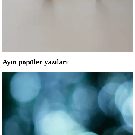
DİVOLYA Misty Siyah Bilekten Bantlı Sivri Burun
Günlük Babetleri Modern ve Şık Tasarımıyla
Günlük Kullanım İçin Uygun
DİVOLYA Misty Siyah Bilekten Bantlı Sivri Burun Günlük
Babetleri, şık tasarımı ve konforu ile günlük kullanım için ideal.
Saten detaylar ve dayanıklı suni deri malzeme, uzun süre şıklık ve
rahatlık sağlar.
Ayın popüler yazıları