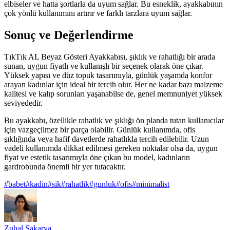
elbiseler ve hatta şortlarla da uyum sağlar. Bu esneklik, ayakkabının
çok yönlü kullanımını artırır ve farklı tarzlara uyum sağlar.
Sonuç ve Değerlendirme
TıkTık AL Beyaz Gösteri Ayakkabısı, şıklık ve rahatlığı bir arada
sunan, uygun fiyatlı ve kullanışlı bir seçenek olarak öne çıkar.
Yüksek yapısı ve düz topuk tasarımıyla, günlük yaşamda konfor
arayan kadınlar için ideal bir tercih olur. Her ne kadar bazı malzeme
kalitesi ve kalıp sorunları yaşanabilse de, genel memnuniyet yüksek
seviyededir.
Bu ayakkabı, özellikle rahatlık ve şıklığı ön planda tutan kullanıcılar
için vazgeçilmez bir parça olabilir. Günlük kullanımda, ofis
şıklığında veya hafif davetlerde rahatlıkla tercih edilebilir. Uzun
vadeli kullanımda dikkat edilmesi gereken noktalar olsa da, uygun
fiyat ve estetik tasarımıyla öne çıkan bu model, kadınların
gardrobunda önemli bir yer tutacaktır.
#
babet
#
kadin
#
sik
#
rahatlik
#
gunluk
#
ofis
#
minimalist
Zuhal Sakarya