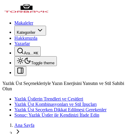
Makaleler
Kategoriler
Hakkımızda
Yazarlar
Ara...
⌘
K
Toggle theme
Yazlık Üst Seçenekleriyle Yazın Enerjisini Yansıtın ve Stil Sahibi
Olun
Yazlık Üstlerin Trendleri ve Çeşitleri
Yazlık Üst Kombinasyonları ve Stil İpuçları
Yazlık Üst Seçerken Dikkat Edilmesi Gerekenler
Sonuç: Yazlık Üstler ile Kendinizi İfade Edin
Ana Sayfa