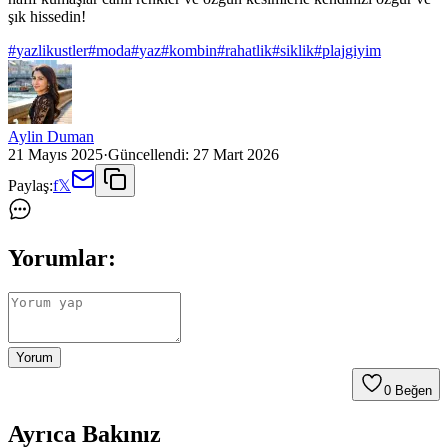
şık hissedin!
#
yazlikustler
#
moda
#
yaz
#
kombin
#
rahatlik
#
siklik
#
plajgiyim
Aylin Duman
21 Mayıs 2025
·
Güncellendi:
27 Mart 2026
Paylaş:
f
𝕏
Yorumlar:
Yorum
0
Beğen
Ayrıca Bakınız