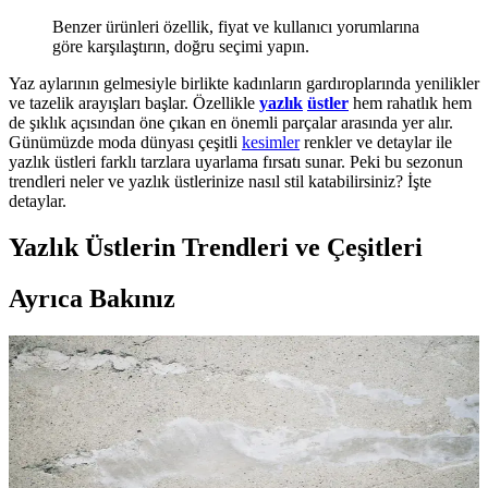
Benzer ürünleri özellik, fiyat ve kullanıcı yorumlarına
göre karşılaştırın, doğru seçimi yapın.
Yaz aylarının gelmesiyle birlikte kadınların gardıroplarında yenilikler
ve tazelik arayışları başlar. Özellikle
yazlık
üstler
hem rahatlık hem
de şıklık açısından öne çıkan en önemli parçalar arasında yer alır.
Günümüzde moda dünyası çeşitli
kesimler
renkler ve detaylar ile
yazlık üstleri farklı tarzlara uyarlama fırsatı sunar. Peki bu sezonun
trendleri neler ve yazlık üstlerinize nasıl stil katabilirsiniz? İşte
detaylar.
Yazlık Üstlerin Trendleri ve Çeşitleri
Ayrıca Bakınız
Yazlık Üst Seçenekleriyle Yazın Enerjisini Yansıtın ve
Stil Sahibi Olun
Yazlık üstler, hafif kumaşlar ve çeşitli kesimler ile rahat ve şık
görünmenizi sağlar. Trendleri takip ederek stilinizi yenileyin ve
enerjik bir yaz geçirin.