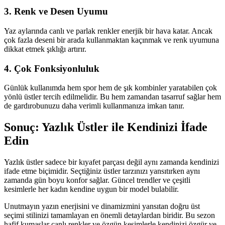
3. Renk ve Desen Uyumu
Yaz aylarında canlı ve parlak renkler enerjik bir hava katar. Ancak
çok fazla deseni bir arada kullanmaktan kaçınmak ve renk uyumuna
dikkat etmek şıklığı artırır.
4. Çok Fonksiyonluluk
Günlük kullanımda hem spor hem de şık kombinler yaratabilen çok
yönlü üstler tercih edilmelidir. Bu hem zamandan tasarruf sağlar hem
de gardırobunuzu daha verimli kullanmanıza imkan tanır.
Sonuç: Yazlık Üstler ile Kendinizi İfade
Edin
Yazlık üstler sadece bir kıyafet parçası değil aynı zamanda kendinizi
ifade etme biçimidir. Seçtiğiniz üstler tarzınızı yansıtırken aynı
zamanda gün boyu konfor sağlar. Güncel trendler ve çeşitli
kesimlerle her kadın kendine uygun bir model bulabilir.
Unutmayın yazın enerjisini ve dinamizmini yansıtan doğru üst
seçimi stilinizi tamamlayan en önemli detaylardan biridir. Bu sezon
hafif kumaşlar canlı renkler ve özgün kesimlerle kendinizi özgür ve