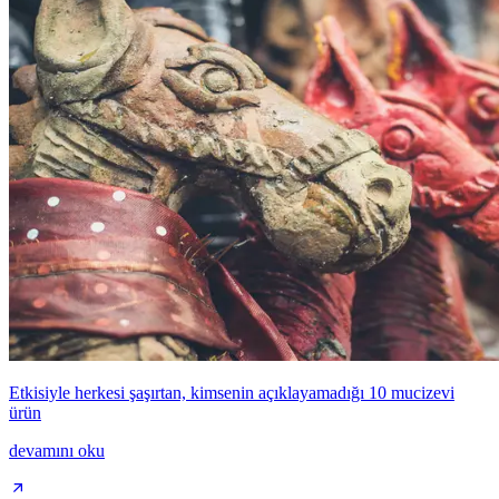
Etkisiyle herkesi şaşırtan, kimsenin açıklayamadığı 10 mucizevi
ürün
devamını oku