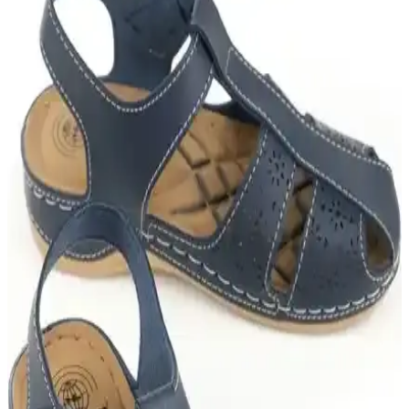
MİSS ZÜLÜF kadın sandaletleri, hafif poliüretan taban ve suni deri
üst yüzeyiyle günlük ve casual kullanıma uygun, şık ve rahat bir
seçenektir. Sade tasarımıyla çok yönlü kombinlere uyum sağlar.
Lumberjack Alısa 3fx Somon Kadın Sandalet
Günlük Şıklık ve Konfor Sunar
Lumberjack Alısa 3fx Somon Kadın Sandalet, rahatlık ve şıklığı bir
arada sunar. Suni deri malzeme, canlı renk ve hafif yapısıyla tüm
sezon kullanıma uygundur.
Adidas Sandaletleri: Konfor ve Şıklığı Bir Arada
Sunan Yazlık Modeller
Adidas sandaletleri, hafif, ergonomik ve şık tasarımlarıyla yaz
aylarında rahatlık ve stil sunar. Geniş ürün yelpazesiyle her yaşa
uygun modelleriyle öne çıkar.
Fast Step Erkek Hakiki Deri Sandalet İncelemesi ve
Kullanıcı Yorumları
Fast Step erkek hakiki deri sandalet, şık tasarımı ve rahat yapısıyla