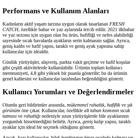
Performans ve Kullanım Alanları
Kadınların aktif yaşam tarzına uygun olarak tasarlanan
FRESH
CATCH
, özellikle bahar ve yaz aylarında tercih edilir. 2021 ilkbahar
ve yaz sezonu için uygun olan bu ürün, hafifliği ve nefes alabilirliği
sayesinde sıcak havalarda ayakların serin kalmasını sağlar. Ayrıca,
geniş kalıbı ve hafif yapısı, taraklı ve geniş ayak yapısına sahip
kullanıcılar için idealdir.
Günlük yürüyüşler, alışveriş, parkta vakit geçirme ve hafif koşular
gibi çeşitli aktivitelerde kullanılabilir. Ürünün toplam kullanıcı
memnuniyeti, 4.8 gibi yüksek bir puanla gösterilir; bu da ürünün
genel kalitesini ve kullanıcılar tarafından beğenildiğini gösterir.
Kullanıcı Yorumları ve Değerlendirmeler
Olumlu geri bildirimler arasında,
mükemmel rahatlık
,
hafiflik
ve
şık
görünüm
öne çıkar. Kullanıcılar, özellikle
alt taban kısmının sıcak
tutması
ve
rahatlığı
nedeniyle uzun yürüyüşlerde bile ayaklarının
yorgunluk hissetmediğini belirtir. Ayrıca,
geniş kalıp
yapısı, taraklı
ayaklar için ideal bir seçenek olduğunu gösterir.
Ancak, bazı kullanıcılar,
bilek bantlarının biraz aşağıda kalması
ve