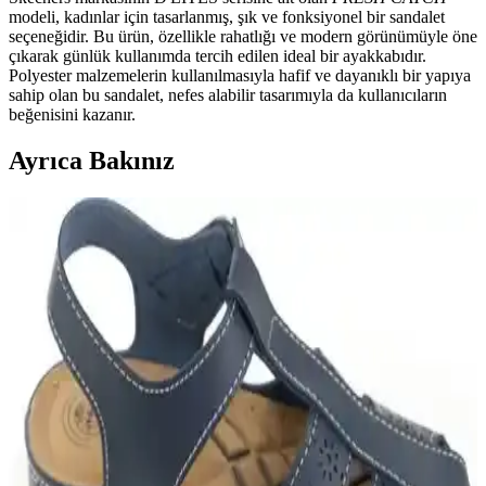
modeli, kadınlar için tasarlanmış, şık ve fonksiyonel bir sandalet
seçeneğidir. Bu ürün, özellikle rahatlığı ve modern görünümüyle öne
çıkarak günlük kullanımda tercih edilen ideal bir ayakkabıdır.
Polyester malzemelerin kullanılmasıyla hafif ve dayanıklı bir yapıya
sahip olan bu sandalet, nefes alabilir tasarımıyla da kullanıcıların
beğenisini kazanır.
Ayrıca Bakınız
MİSS ZÜLÜF Kadın Sandalet: Şık ve Rahat
Günlük Kullanım İçin Modern Tasarım
MİSS ZÜLÜF kadın sandaletleri, hafif poliüretan taban ve suni deri
üst yüzeyiyle günlük ve casual kullanıma uygun, şık ve rahat bir
seçenektir. Sade tasarımıyla çok yönlü kombinlere uyum sağlar.
Lumberjack Alısa 3fx Somon Kadın Sandalet
Günlük Şıklık ve Konfor Sunar
Lumberjack Alısa 3fx Somon Kadın Sandalet, rahatlık ve şıklığı bir
arada sunar. Suni deri malzeme, canlı renk ve hafif yapısıyla tüm
sezon kullanıma uygundur.