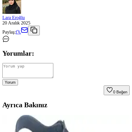
Lara Eroğlu
20 Aralık 2025
Paylaş:
f
𝕏
Yorumlar:
Yorum
0
Beğen
Ayrıca Bakınız
MİSS ZÜLÜF Kadın Sandalet: Şık ve Rahat
Günlük Kullanım İçin Modern Tasarım