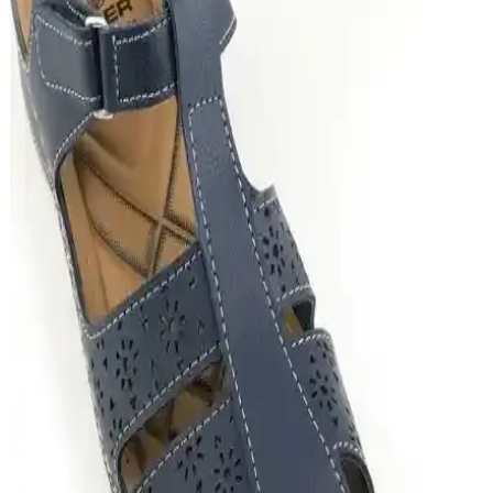
yaz aylarında tercih edilen hafif, dayanıklı ve estetik bir ayakkabıdır.
Deri yüzey ve yuşak taban, konfor ve şıklığı bir arada sunar.
Jack Wolfskin Lakewood Cruise ve Keen Newport
H2 Erkek Sandalet Karşılaştırması
Jack Wolfskin ve Keen erkek sandaletleri, malzeme, konfor ve
kullanım alanları açısından karşılaştırıldı. Hafiflik, dayanıklılık ve
ergonomi gibi özellikler öne çıkıyor.
Muggo Kadın Sandalet ile Muggo Lois Ayakkabı
Karşılaştırması: Konfor ve Tasarım Farkları
Bu karşılaştırma Muggo Kadın Sandalet ile Muggo Lois Ayakkabı
arasındaki farkları konfor, taban yapısı, bağlama sistemi ve tasarım
estetiği üzerinden değerlendirir; kullanıcı geri bildirimlerinden
kaymaz taban, ortopedik destek ve günlük/iş kullanımı uyumuna
odaklanır.
Gezer 11651.00 Anatomik Rahat Taban Erkek
Sandalet: Yaz İçin Konforlu ve Şık Tasarım
Gezer'in anatomik tabanlı erkek sandaletleri, hafif yapısı ve şık