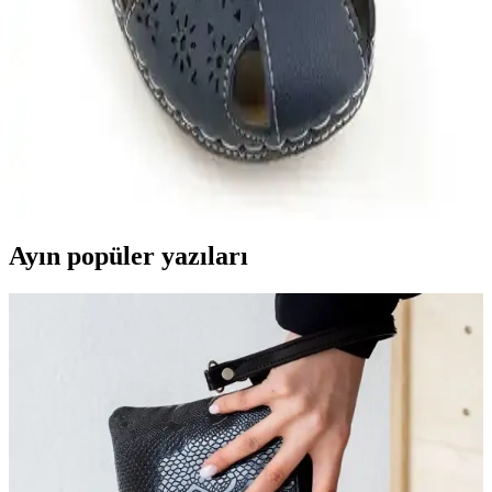
tasarımıyla yaz aylarında günlük kullanım için ideal. Dayanıklı
malzeme ve kaymaz taban özellikleriyle güvenli ve rahat bir tercih
sunar.
Gezer Yazlık Kadın Pu Ayarlanabilir Sandalet:
Şıklık ve Konforun Buluştuğu Yaz Ayakkabısı
Şık ve konforlu Gezer yazlık kadın sandaletleri, ayarlanabilir kemeri
ve hafif yapısıyla günlük ve sosyal kullanıma uygun, dayanıklı ve
estetik bir seçenektir.
Ayın popüler yazıları