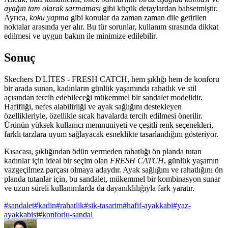
ayağın tam olarak sarmaması
gibi küçük detaylardan bahsetmiştir.
Ayrıca,
koku yapma
gibi konular da zaman zaman dile getirilen
noktalar arasında yer alır. Bu tür sorunlar, kullanım sırasında dikkat
edilmesi ve uygun bakım ile minimize edilebilir.
Sonuç
Skechers D'LİTES - FRESH CATCH, hem şıklığı hem de konforu
bir arada sunan, kadınların günlük yaşamında rahatlık ve stil
açısından tercih edebileceği mükemmel bir sandalet modelidir.
Hafifliği, nefes alabilirliği ve ayak sağlığını destekleyen
özellikleriyle, özellikle sıcak havalarda tercih edilmesi önerilir.
Ürünün yüksek kullanıcı memnuniyeti ve çeşitli renk seçenekleri,
farklı tarzlara uyum sağlayacak esneklikte tasarlandığını gösteriyor.
Kısacası, şıklığından ödün vermeden rahatlığı ön planda tutan
kadınlar için ideal bir seçim olan
FRESH CATCH
, günlük yaşamın
vazgeçilmez parçası olmaya adaydır. Ayak sağlığını ve rahatlığını ön
planda tutanlar için, bu sandalet, mükemmel bir kombinasyon sunar
ve uzun süreli kullanımlarda da dayanıklılığıyla fark yaratır.
#
sandalet
#
kadin
#
rahatlik
#
sik-tasarim
#
hafif-ayakkabi
#
yaz-
ayakkabisi
#
konforlu-sandal