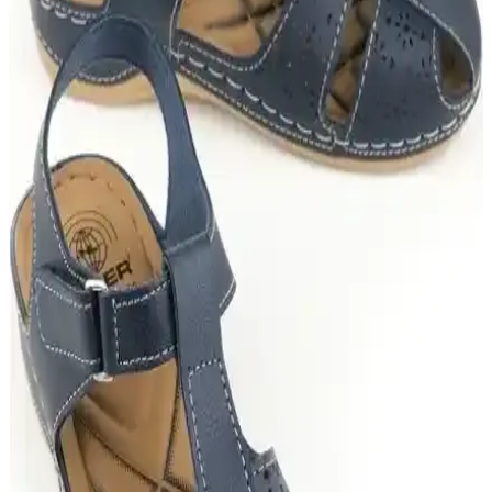
Adidas Sandaletleri: Konfor ve Şıklığı Bir Arada
Sunan Yazlık Modeller
Adidas sandaletleri, hafif, ergonomik ve şık tasarımlarıyla yaz
aylarında rahatlık ve stil sunar. Geniş ürün yelpazesiyle her yaşa
uygun modelleriyle öne çıkar.
Fast Step Erkek Hakiki Deri Sandalet İncelemesi ve
Kullanıcı Yorumları
Fast Step erkek hakiki deri sandalet, şık tasarımı ve rahat yapısıyla
yaz aylarında tercih edilen hafif, dayanıklı ve estetik bir ayakkabıdır.
Deri yüzey ve yuşak taban, konfor ve şıklığı bir arada sunar.
Jack Wolfskin Lakewood Cruise ve Keen Newport
H2 Erkek Sandalet Karşılaştırması
Jack Wolfskin ve Keen erkek sandaletleri, malzeme, konfor ve
kullanım alanları açısından karşılaştırıldı. Hafiflik, dayanıklılık ve
ergonomi gibi özellikler öne çıkıyor.
Muggo Kadın Sandalet ile Muggo Lois Ayakkabı