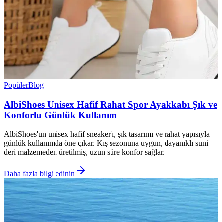
Popüler
Blog
AlbiShoes Unisex Hafif Rahat Spor Ayakkabı Şık ve
Konforlu Günlük Kullanım
AlbiShoes'un unisex hafif sneaker'ı, şık tasarımı ve rahat yapısıyla
günlük kullanımda öne çıkar. Kış sezonuna uygun, dayanıklı suni
deri malzemeden üretilmiş, uzun süre konfor sağlar.
Daha fazla bilgi edinin