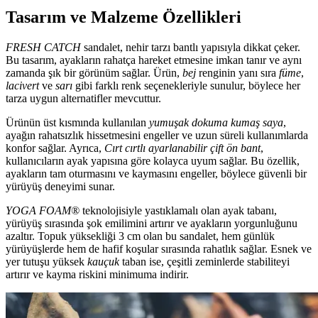
Tasarım ve Malzeme Özellikleri
FRESH CATCH
sandalet, nehir tarzı bantlı yapısıyla dikkat çeker.
Bu tasarım, ayakların rahatça hareket etmesine imkan tanır ve aynı
zamanda şık bir görünüm sağlar. Ürün,
bej
renginin yanı sıra
füme
,
lacivert
ve
sarı
gibi farklı renk seçenekleriyle sunulur, böylece her
tarza uygun alternatifler mevcuttur.
Ürünün üst kısmında kullanılan
yumuşak dokuma kumaş saya
,
ayağın rahatsızlık hissetmesini engeller ve uzun süreli kullanımlarda
konfor sağlar. Ayrıca,
Cırt cırtlı ayarlanabilir çift ön bant
,
kullanıcıların ayak yapısına göre kolayca uyum sağlar. Bu özellik,
ayakların tam oturmasını ve kaymasını engeller, böylece güvenli bir
yürüyüş deneyimi sunar.
YOGA FOAM®
teknolojisiyle yastıklamalı olan ayak tabanı,
yürüyüş sırasında şok emilimini artırır ve ayakların yorgunluğunu
azaltır. Topuk yüksekliği 3 cm olan bu sandalet, hem günlük
yürüyüşlerde hem de hafif koşular sırasında rahatlık sağlar. Esnek ve
yer tutuşu yüksek
kauçuk
taban ise, çeşitli zeminlerde stabiliteyi
artırır ve kayma riskini minimuma indirir.