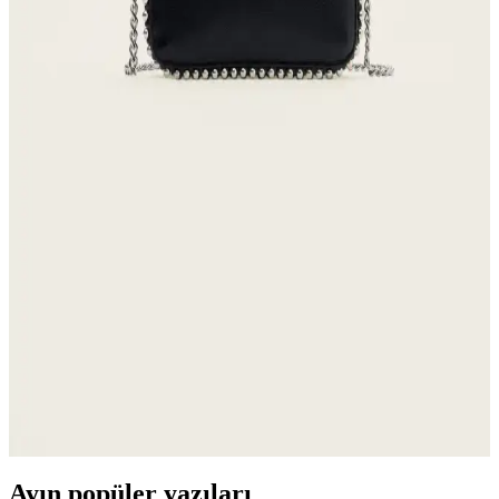
Kadın Beyaz Sneakers Karşılaştırması: Konfor ve
Şıklık İçin En İyi Seçenekler 75-90 karakter
Bu karşılaştırmada, Lumberjack ve U.S. Polo Assn. kadın beyaz
sneaker modellerinin özellikleri, kullanıcı yorumları ve kullanım
alanları detaylı şekilde inceleniyor.
Denizli Kardelen Butik Panama Kadın Plaj Şapkası
Şıklık ve Koruma Bir Arada
Kardelen Butik Denizli Panama kadın plaj şapkası, doğal renkleri ve
hafif yapısıyla güneşten koruyan şık bir aksesuar, tüm yaşlara uygun
ve dayanıklı tasarımıyla yazın vazgeçilmezi olur.
Stradivarius Mini Boncuklu Çanta: Şık ve
Fonksiyonel Günlük Aksesuar Seçeneği
Şık tasarımı ve dayanıklı malzemeleriyle öne çıkan Stradivarius mini
boncuklu çanta, hafifliği ve geniş iç hacmiyle günlük kullanım için
ideal. Zarif leopar deseniyle her kıyafete uyum sağlar.
Ayın popüler yazıları