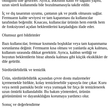
olduğunu dile getirirler. Ayrıca, askısının kalın ve sağlam yapısı,
uzun süreli kullanımda bile bozulmamasıyla takdir edilir.
İç ve dış tasarımın uyumu, çantanın şık ve pratik olmasını sağlar.
Fermuarın kalite seviyesi ve tam kapanması da kullanıcılar
tarafından beğenilir. Kısacası, kullanıcılar ürünün hem estetik hem
de fonksiyonel açıdan beklentilerini karşıladığını ifade eder.
Olumsuz geri bildirimler
Bazı kullanıcılar, fermuar kısmında boşluklar veya tam kapanmama
sorunlarına değinir. Fermuarın kısa olması ve yanlarda açık kalması,
kullanım sırasında dikkat gerektirir. Ayrıca, kalıbın sertliği ve
boyutun beklentilerin biraz altında kalması gibi küçük eksiklikler de
dile getirilir.
Sürdürülebilirlik ve temizlik
Ürün, sürdürülebilirlik açısından çevre dostu malzemeler
içermemekle birlikte, kolay temizlenebilir yapısıyla öne çıkar. Kuru
veya nemli pamuklu bezle veya yumuşak bir fırça ile temizlenerek
uzun ömürlü kullanılabilir. Bu bakım yöntemleri, ürünün
görünümünü ve dayanıklılığını korumaya yardımcı olur.
Sonuç ve değerlendirme