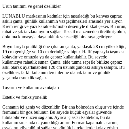
Ürün tanıtımı ve genel özellikler
LUNABLU markasının kadınlar için tasarladığı bu kanvas çapraz
askılı çanta, günlük kullanımın vazgeçilmezleri arasında yer alıyor.
Krem rengi ve yazı karakterli/motto deseniyle dikkat çeker. Bu ürün,
rahat ve şık tarzlara uyum sağlar. Tekstil malzemeden üretilmiş olup,
dokuma kumaşıyla dayanıklılık ve estetiği bir araya getiriyor.
Boyutlarıyla pratikliği öne çıkaran çanta, yaklaşık 28 cm yüksekliğe,
19 cm genişliğe ve 10 cm derinliğe sahiptir. Hafif yapısıyla taşıması
kolaydır ve omuzda ya da çapraz kullanılabilir. Bu sayede
kullanıcıya rahatlık sunar. Çanta, elde tutma sapı ile birlikte çapraz
askı olarak ayarlanabilen 120 cm uzunluğundaki askıya sahiptir. Bu
özellikler, farklı kullanım tercihlerine olanak tanır ve günlük
yaşamda esneklik sağlar.
Tasarım ve kullanım avantajları
Estetik ve fonksiyonellik
Çantanın içi geniş ve düzenlidir. Bir ana bölmeden oluşur ve içinde
fermuarlı bir göz bulunur. Bu sayede küçük eşyalar güvende
tutulabilir ve düzen sağlanır. Ayrıca iç astar kalitelidir, bu da
kullanım sırasında dayanıklılığı artırır. Fermar kapamalı tasarımı,
eşyaların güvenliğini sağlar ve günlük hareketlerde kolay erişim