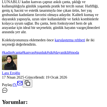
LUNABLU kadın kanvas çapraz askılı çanta, şıklığı ve
kullanışlılığıyla günlük yaşamda pratik bir tercih sunar. Hafifliği,
geniş iç hacmi ve estetik tasarımıyla öne çıkan ürün, her yaş
grubundan kadınların favorisi olmaya adaydır. Kaliteli kumaş ve
dayanıklı yapısıyla, uzun süre kullanılabilir ve farklı kombinlerle
kolayca uyum sağlar. Bu çanta, hem fonksiyonel hem de şık
arayanlar için ideal bir seçenektir, günlük hayatın vazgeçilmezleri
arasında yer alır.
Koleksiyonunuza eklemeden önce
karşılaştırma rehberi
ile iki
seçeneği değerlendirin.
#
kadin
#
canta
#
kanvas
#
gunluk
#
sik
#
dayanikli
#
moda
Lara Eroğlu
17 Nisan 2025
·
Güncellendi:
19 Ocak 2026
Paylaş:
f
𝕏
Yorumlar: