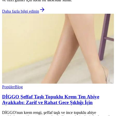
Daha fazla bilgi edinin
Popüler
Blog
DİGGO Şeffaf Taşlı Topuklu Krem Ten Abiye
Ayakkabı: Zarif ve Rahat Gece Şıklığı İçin
DİGGO'nun krem rengi, şeffaf taşlı ve ince topuklu abiye