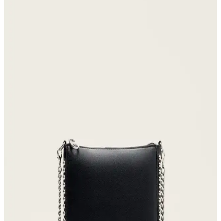
fonksiyonellik ön planda. Cotopaxi, Bellroy, Timbuk2 gibi markalar
renk ve konforu bir arada sunuyor.
Armine Gri Noktalı Desenli Kadın Küçük Boy
Cüzdan Şıklık ve İşlevselliğin Birleşimi
Armine'nin gri noktalı desenli kadın küçük boy cüzdanı, şıklık ve
fonksiyonelliği bir araya getiriyor, günlük kullanım ve şık görünüm
için ideal bir aksesuar.
Hammer Jack Peru Hakiki Deri Kadın Spor
Ayakkabısı Günlük Kullanım ve Tasarım Özellikleri
Hammer Jack Peru hakiki deri kadın spor ayakkabısı, çeşitli renk
seçenekleriyle rahatlık ve şıklık sunar, dayanıklı yapısı ve uygun
fiyatıyla günlük kullanım için ideal bir tercih.
Luminos Butik Kadın Siyah Ponponlu Kulaklıklı
Şapka ve Bere Karşılaştırması
Luminos Butik'in siyah ponponlu kulaklıklı şapkası ve kışı ısıtan
bere, şıklık ve sıcaklığı bir arada sunar. Her iki ürün de kadınlar için
tasarlanmış, konforlu ve şık seçeneklerdir.