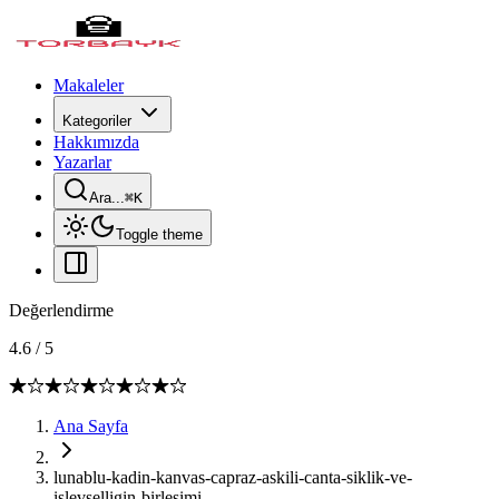
Makaleler
Kategoriler
Hakkımızda
Yazarlar
Ara...
⌘
K
Toggle theme
Değerlendirme
4.6
/
5
Ana Sayfa
lunablu-kadin-kanvas-capraz-askili-canta-siklik-ve-
islevselligin-birlesimi