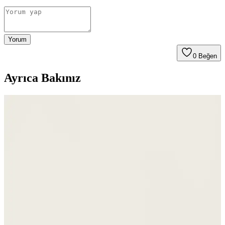
Yorum
0
Beğen
Ayrıca Bakınız
Huckberry'nin One Bag Seyahat Rehberi: Teknikler
ve Ekipman Üzerine Eleştirel Bir Değerlendirme
Huckberry'nin One Bag seyahat rehberi, ekipman odaklı yaklaşımı
ve kadın seyahatçileri yeterince temsil etmemesi nedeniyle
eleştiriliyor. Doğru seyahat teknikleri ve minimalizm ön planda
olmalı.
Kadınlar İçin Renkli ve Fonksiyonel 20 Litre
Kapasiteli Sırt Çantaları Seçenekleri
Kadınlar için 20 litre kapasiteli sırt çantalarında canlı renkler ve